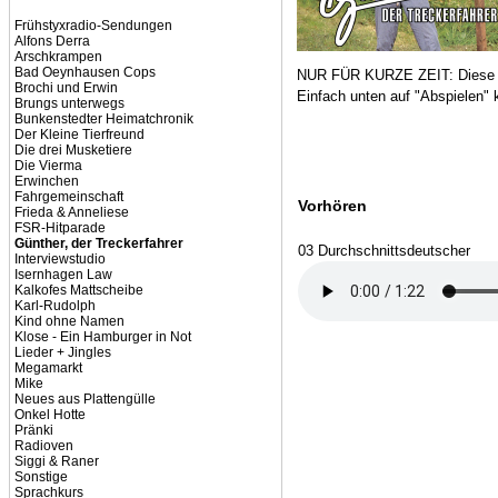
Frühstyxradio-Sendungen
Alfons Derra
Arschkrampen
Bad Oeynhausen Cops
NUR FÜR KURZE ZEIT: Diese F
Brochi und Erwin
Einfach unten auf "Abspielen" 
Brungs unterwegs
Bunkenstedter Heimatchronik
Der Kleine Tierfreund
Die drei Musketiere
Die Vierma
Erwinchen
Fahrgemeinschaft
Vorhören
Frieda & Anneliese
FSR-Hitparade
Günther, der Treckerfahrer
03 Durchschnittsdeutscher
Interviewstudio
Isernhagen Law
Kalkofes Mattscheibe
Karl-Rudolph
Kind ohne Namen
Klose - Ein Hamburger in Not
Lieder + Jingles
Megamarkt
Mike
Neues aus Plattengülle
Onkel Hotte
Pränki
Radioven
Siggi & Raner
Sonstige
Sprachkurs