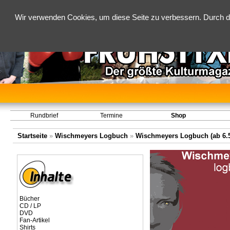
Wir verwenden Cookies, um diese Seite zu verbessern. Durch d
Rundbrief
Termine
Shop
Startseite
»
Wischmeyers Logbuch
»
Wischmeyers Logbuch (ab 6.5
Bücher
CD / LP
DVD
Fan-Artikel
Shirts