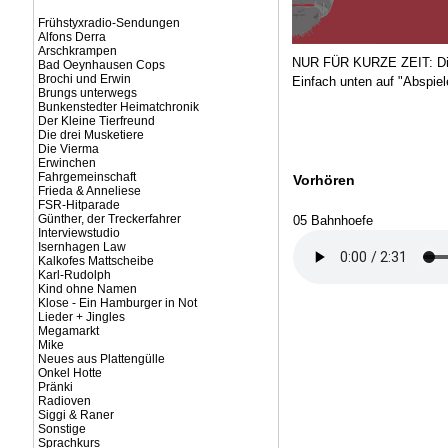
Frühstyxradio-Sendungen
Alfons Derra
Arschkrampen
NUR FÜR KURZE ZEIT: Die
Bad Oeynhausen Cops
Brochi und Erwin
Einfach unten auf "Abspiel
Brungs unterwegs
Bunkenstedter Heimatchronik
Der Kleine Tierfreund
Die drei Musketiere
Die Vierma
Erwinchen
Fahrgemeinschaft
Vorhören
Frieda & Anneliese
FSR-Hitparade
Günther, der Treckerfahrer
05 Bahnhoefe
Interviewstudio
Isernhagen Law
Kalkofes Mattscheibe
Karl-Rudolph
Kind ohne Namen
Klose - Ein Hamburger in Not
Lieder + Jingles
Megamarkt
Mike
Neues aus Plattengülle
Onkel Hotte
Pränki
Radioven
Siggi & Raner
Sonstige
Sprachkurs