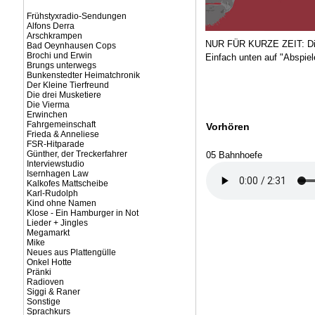
Frühstyxradio-Sendungen
Alfons Derra
Arschkrampen
NUR FÜR KURZE ZEIT: Die
Bad Oeynhausen Cops
Brochi und Erwin
Einfach unten auf "Abspiel
Brungs unterwegs
Bunkenstedter Heimatchronik
Der Kleine Tierfreund
Die drei Musketiere
Die Vierma
Erwinchen
Fahrgemeinschaft
Vorhören
Frieda & Anneliese
FSR-Hitparade
Günther, der Treckerfahrer
05 Bahnhoefe
Interviewstudio
Isernhagen Law
Kalkofes Mattscheibe
Karl-Rudolph
Kind ohne Namen
Klose - Ein Hamburger in Not
Lieder + Jingles
Megamarkt
Mike
Neues aus Plattengülle
Onkel Hotte
Pränki
Radioven
Siggi & Raner
Sonstige
Sprachkurs