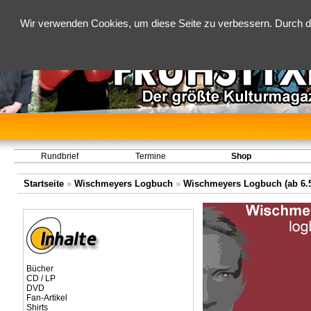
Wir verwenden Cookies, um diese Seite zu verbessern. Durch d
Rundbrief
Termine
Shop
Startseite
»
Wischmeyers Logbuch
»
Wischmeyers Logbuch (ab 6.5
Bücher
CD / LP
DVD
Fan-Artikel
Shirts