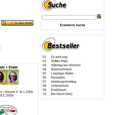
Erweiterte Suche
01.
Es wird eng
02.
Auffen Platz
03.
Vatertag bei Hömmut
04.
Baumschmuck
05.
Leipziger Allalei
06.
Rouladen
07.
Heldengedenktag
08.
Unterschicht
09.
Kratzbaum
n - Volume 2" (8.1.2009 -
10.
Bei Nacht (live)
8.5.2009)