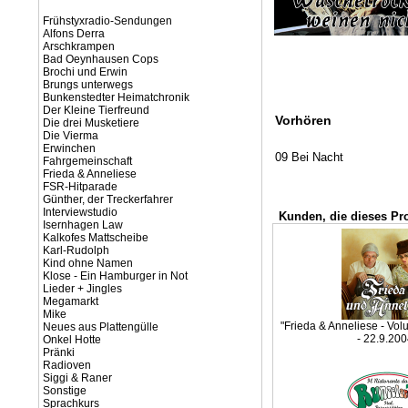
Frühstyxradio-Sendungen
Alfons Derra
Arschkrampen
Bad Oeynhausen Cops
Brochi und Erwin
Brungs unterwegs
Bunkenstedter Heimatchronik
Der Kleine Tierfreund
Vorhören
Die drei Musketiere
Die Vierma
Erwinchen
09 Bei Nacht
Fahrgemeinschaft
Frieda & Anneliese
FSR-Hitparade
Günther, der Treckerfahrer
Interviewstudio
Kunden, die dieses Pr
Isernhagen Law
Kalkofes Mattscheibe
Karl-Rudolph
Kind ohne Namen
Klose - Ein Hamburger in Not
Lieder + Jingles
Megamarkt
Mike
"Frieda & Anneliese - Vol
Neues aus Plattengülle
- 22.9.200
Onkel Hotte
Pränki
Radioven
Siggi & Raner
Sonstige
Sprachkurs