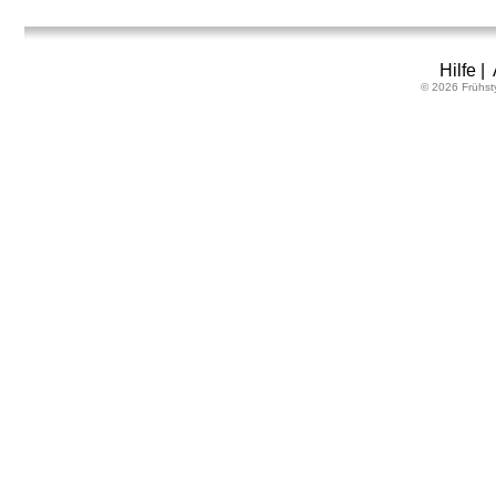
Hilfe
|
© 2026 Frühst