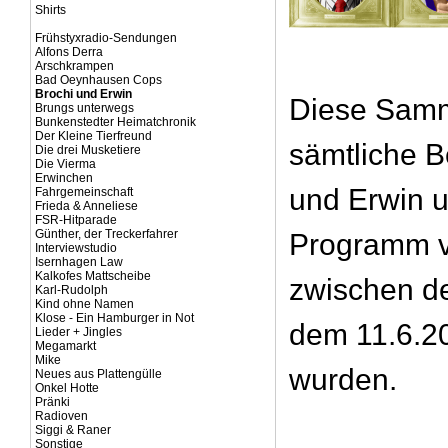
Shirts
Frühstyxradio-Sendungen
Alfons Derra
Arschkrampen
Bad Oeynhausen Cops
Brochi und Erwin
Diese Samm
Brungs unterwegs
Bunkenstedter Heimatchronik
Der Kleine Tierfreund
sämtliche B
Die drei Musketiere
Die Vierma
Erwinchen
und Erwin u
Fahrgemeinschaft
Frieda & Anneliese
FSR-Hitparade
Günther, der Treckerfahrer
Programm 
Interviewstudio
Isernhagen Law
Kalkofes Mattscheibe
zwischen d
Karl-Rudolph
Kind ohne Namen
Klose - Ein Hamburger in Not
dem 11.6.20
Lieder + Jingles
Megamarkt
Mike
wurden.
Neues aus Plattengülle
Onkel Hotte
Pränki
Radioven
Siggi & Raner
Sonstige