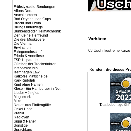
Frühstyxradio-Sendungen
Alfons Derra
Arschkrampen
Bad Oeynhausen Cops
Brochi und Erwin
Brungs unterwegs
Bunkenstedter Heimatchronik
Der Kleine Tierfreund
Vorhören
Die drei Musketiere
Die Vierma
Erwinchen
03 Uschi liest eine kurze
Fahrgemeinschaft
Frieda & Anneliese
FSR-Hitparade
Günther, der Treckerfahrer
Interviewstudio
Kunden, die dieses Pr
Isernhagen Law
Kalkofes Mattscheibe
Karl-Rudolph
Kind ohne Namen
Klose - Ein Hamburger in Not
Lieder + Jingles
Megamarkt
Mike
"Das Lebensgefühl" 
Neues aus Plattengülle
Onkel Hotte
Pränki
Radioven
Siggi & Raner
Sonstige
Sprachkurs