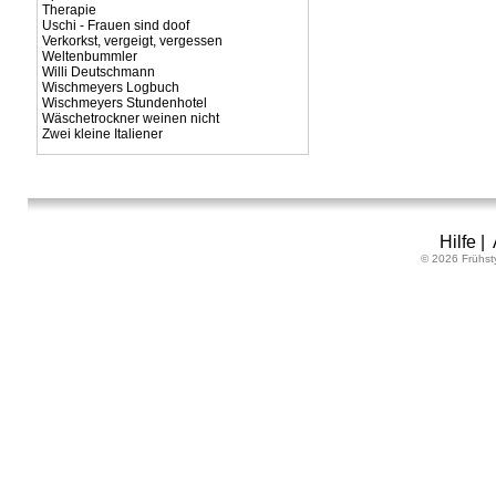
Therapie
Uschi - Frauen sind doof
Verkorkst, vergeigt, vergessen
Weltenbummler
Willi Deutschmann
Wischmeyers Logbuch
Wischmeyers Stundenhotel
Wäschetrockner weinen nicht
Zwei kleine Italiener
Hilfe
|
© 2026 Frühst