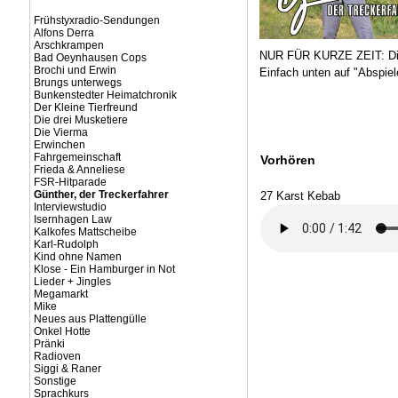
Frühstyxradio-Sendungen
Alfons Derra
Arschkrampen
NUR FÜR KURZE ZEIT: Die
Bad Oeynhausen Cops
Brochi und Erwin
Einfach unten auf "Abspiel
Brungs unterwegs
Bunkenstedter Heimatchronik
Der Kleine Tierfreund
Die drei Musketiere
Die Vierma
Erwinchen
Fahrgemeinschaft
Vorhören
Frieda & Anneliese
FSR-Hitparade
Günther, der Treckerfahrer
27 Karst Kebab
Interviewstudio
Isernhagen Law
Kalkofes Mattscheibe
Karl-Rudolph
Kind ohne Namen
Klose - Ein Hamburger in Not
Lieder + Jingles
Megamarkt
Mike
Neues aus Plattengülle
Onkel Hotte
Pränki
Radioven
Siggi & Raner
Sonstige
Sprachkurs