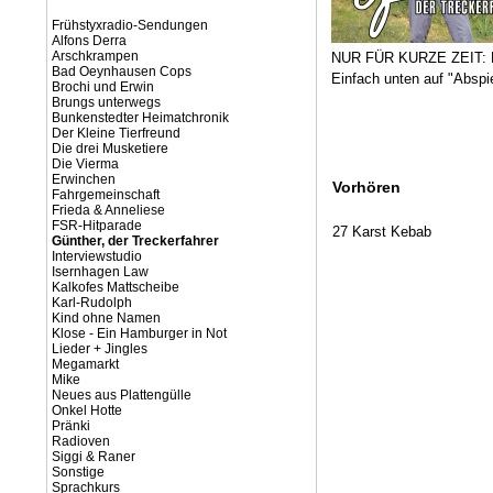
Frühstyxradio-Sendungen
Alfons Derra
Arschkrampen
NUR FÜR KURZE ZEIT: Di
Bad Oeynhausen Cops
Einfach unten auf "Abspie
Brochi und Erwin
Brungs unterwegs
Bunkenstedter Heimatchronik
Der Kleine Tierfreund
Die drei Musketiere
Die Vierma
Erwinchen
Vorhören
Fahrgemeinschaft
Frieda & Anneliese
FSR-Hitparade
27 Karst Kebab
Günther, der Treckerfahrer
Interviewstudio
Isernhagen Law
Kalkofes Mattscheibe
Karl-Rudolph
Kind ohne Namen
Klose - Ein Hamburger in Not
Lieder + Jingles
Megamarkt
Mike
Neues aus Plattengülle
Onkel Hotte
Pränki
Radioven
Siggi & Raner
Sonstige
Sprachkurs