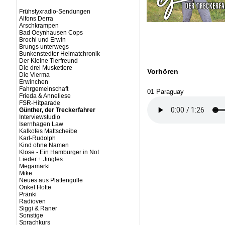
Frühstyxradio-Sendungen
Alfons Derra
Arschkrampen
Bad Oeynhausen Cops
Brochi und Erwin
Brungs unterwegs
Bunkenstedter Heimatchronik
Der Kleine Tierfreund
Die drei Musketiere
Vorhören
Die Vierma
Erwinchen
Fahrgemeinschaft
01 Paraguay
Frieda & Anneliese
FSR-Hitparade
Günther, der Treckerfahrer
Interviewstudio
Isernhagen Law
Kalkofes Mattscheibe
Karl-Rudolph
Kind ohne Namen
Klose - Ein Hamburger in Not
Lieder + Jingles
Megamarkt
Mike
Neues aus Plattengülle
Onkel Hotte
Pränki
Radioven
Siggi & Raner
Sonstige
Sprachkurs