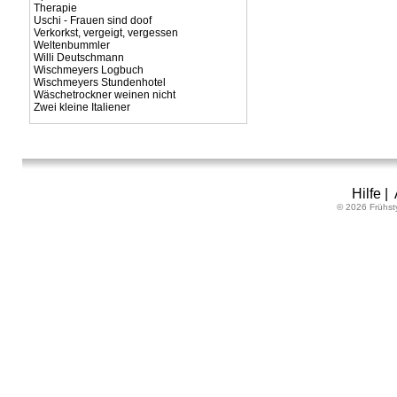
Therapie
Uschi - Frauen sind doof
Verkorkst, vergeigt, vergessen
Weltenbummler
Willi Deutschmann
Wischmeyers Logbuch
Wischmeyers Stundenhotel
Wäschetrockner weinen nicht
Zwei kleine Italiener
Hilfe
|
© 2026 Frühst