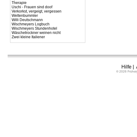
Therapie
Uschi - Frauen sind doof
Verkorkst, vergeigt, vergessen
Weltenbummler
Willi Deutschmann
Wischmeyers Logbuch
Wischmeyers Stundenhotel
Wäschetrockner weinen nicht
Zwei kleine Italiener
Hilfe
|
© 2026 Frühst