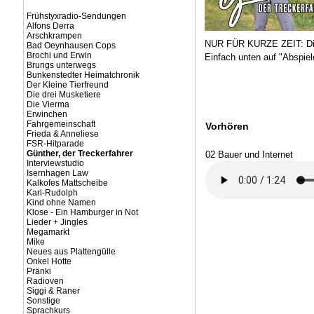
Frühstyxradio-Sendungen
Alfons Derra
Arschkrampen
NUR FÜR KURZE ZEIT: Die
Bad Oeynhausen Cops
Brochi und Erwin
Einfach unten auf "Abspiel
Brungs unterwegs
Bunkenstedter Heimatchronik
Der Kleine Tierfreund
Die drei Musketiere
Die Vierma
Erwinchen
Fahrgemeinschaft
Vorhören
Frieda & Anneliese
FSR-Hitparade
Günther, der Treckerfahrer
02 Bauer und Internet
Interviewstudio
Isernhagen Law
Kalkofes Mattscheibe
Karl-Rudolph
Kind ohne Namen
Klose - Ein Hamburger in Not
Lieder + Jingles
Megamarkt
Mike
Neues aus Plattengülle
Onkel Hotte
Pränki
Radioven
Siggi & Raner
Sonstige
Sprachkurs