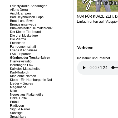
Frühstyxradio-Sendungen
Alfons Derra
Arschkrampen
NUR FÜR KURZE ZEIT: Die
Bad Oeynhausen Cops
Brochi und Erwin
Einfach unten auf "Abspiel
Brungs unterwegs
Bunkenstedter Heimatchronik
Der Kleine Tierfreund
Die drei Musketiere
Die Vierma
Erwinchen
Fahrgemeinschaft
Vorhören
Frieda & Anneliese
FSR-Hitparade
Günther, der Treckerfahrer
02 Bauer und Internet
Interviewstudio
Isernhagen Law
Kalkofes Mattscheibe
Karl-Rudolph
Kind ohne Namen
Klose - Ein Hamburger in Not
Lieder + Jingles
Megamarkt
Mike
Neues aus Plattengülle
Onkel Hotte
Pränki
Radioven
Siggi & Raner
Sonstige
Sprachkurs