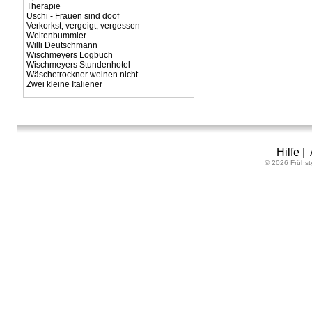
Therapie
Uschi - Frauen sind doof
Verkorkst, vergeigt, vergessen
Weltenbummler
Willi Deutschmann
Wischmeyers Logbuch
Wischmeyers Stundenhotel
Wäschetrockner weinen nicht
Zwei kleine Italiener
Hilfe
|
© 2026 Frühst