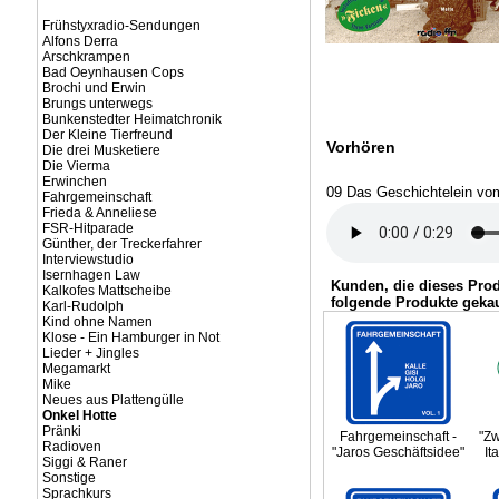
Frühstyxradio-Sendungen
Alfons Derra
Arschkrampen
Bad Oeynhausen Cops
Brochi und Erwin
Brungs unterwegs
Bunkenstedter Heimatchronik
Der Kleine Tierfreund
Vorhören
Die drei Musketiere
Die Vierma
Erwinchen
09 Das Geschichtelein vom
Fahrgemeinschaft
Frieda & Anneliese
FSR-Hitparade
Günther, der Treckerfahrer
Interviewstudio
Isernhagen Law
Kunden, die dieses Pro
Kalkofes Mattscheibe
folgende Produkte gekau
Karl-Rudolph
Kind ohne Namen
Klose - Ein Hamburger in Not
Lieder + Jingles
Megamarkt
Mike
Neues aus Plattengülle
Onkel Hotte
Pränki
Fahrgemeinschaft -
"Zw
Radioven
"Jaros Geschäftsidee"
It
Siggi & Raner
Sonstige
Sprachkurs