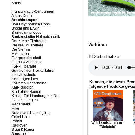
Shirts
Frühstyxradio-Sendungen
Alfons Derra
Arschkrampen
Bad Oeynhausen Cops
Brochi und Erwin
Brungs unterwegs
Bunkenstedter Heimatchronik
Der Kleine Tierfreund
Vorhören
Die drei Musketiere
Die Vierma
Erwinchen
18 Gertrud hat zu
Fahrgemeinschaft
Frieda & Anneliese
FSR-Hitparade
Günther, der Treckerfahrer
Interviewstudio
Isernhagen Law
Kunden, die dieses Pro
Kalkofes Mattscheibe
folgende Produkte gekau
Karl-Rudolph
Kind ohne Namen
Klose - Ein Hamburger in Not
Lieder + Jingles
Megamarkt
Mike
Neues aus Plattengülle
Onkel Hotte
Pränki
Willi Deutschmann -
Radioven
"Bielefeld"
Siggi & Raner
Sonstige