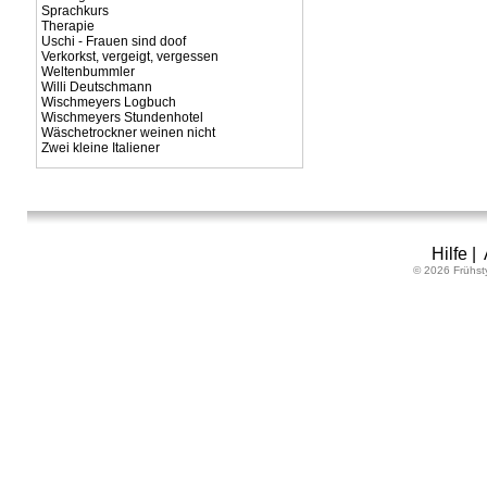
Sprachkurs
Therapie
Uschi - Frauen sind doof
Verkorkst, vergeigt, vergessen
Weltenbummler
Willi Deutschmann
Wischmeyers Logbuch
Wischmeyers Stundenhotel
Wäschetrockner weinen nicht
Zwei kleine Italiener
Hilfe
|
© 2026 Frühst