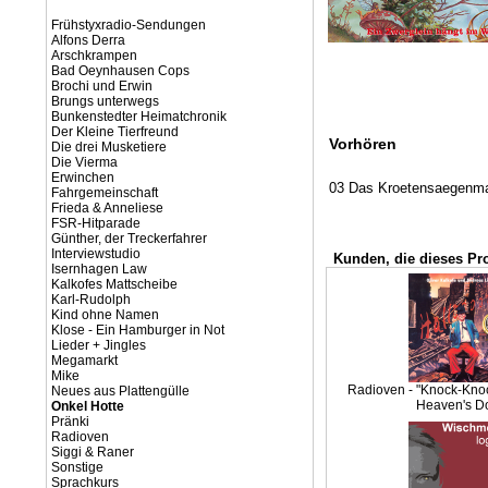
Frühstyxradio-Sendungen
Alfons Derra
Arschkrampen
Bad Oeynhausen Cops
Brochi und Erwin
Brungs unterwegs
Bunkenstedter Heimatchronik
Der Kleine Tierfreund
Vorhören
Die drei Musketiere
Die Vierma
Erwinchen
03 Das Kroetensaegenm
Fahrgemeinschaft
Frieda & Anneliese
FSR-Hitparade
Günther, der Treckerfahrer
Interviewstudio
Kunden, die dieses Pr
Isernhagen Law
Kalkofes Mattscheibe
Karl-Rudolph
Kind ohne Namen
Klose - Ein Hamburger in Not
Lieder + Jingles
Megamarkt
Mike
Radioven - "Knock-Kno
Neues aus Plattengülle
Heaven's D
Onkel Hotte
Pränki
Radioven
Siggi & Raner
Sonstige
Sprachkurs