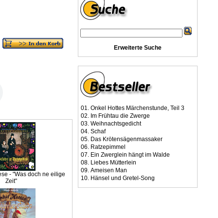
Erweiterte Suche
01.
Onkel Hottes Märchenstunde, Teil 3
02.
Im Frühtau die Zwerge
03.
Weihnachtsgedicht
04.
Schaf
05.
Das Krötensägenmassaker
06.
Ratzepimmel
07.
Ein Zwerglein hängt im Walde
08.
Liebes Mütterlein
09.
Ameisen Man
ese - "Was doch ne eilige
10.
Hänsel und Gretel-Song
Zeit"