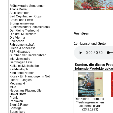
Frühstyxradio-Sendungen
Alfons Derra
Arschkrampen
Bad Oeynhausen Cops
Brochi und Erwin
Brungs unterwegs
Bunkenstedter Heimatchronik
Der Kleine Tierfreund
Vorhören
Die drei Musketiere
Die Vierma
Erwinchen
15 Haensel und Gretel
Fahrgemeinschaft
Frieda & Anneliese
FSR-Hitparade
Günther, der Treckerfahrer
Interviewstudio
Isernhagen Law
Kunden, die dieses Pro
Kalkofes Mattscheibe
folgende Produkte gekau
Karl-Rudolph
Kind ohne Namen
Klose - Ein Hamburger in Not
Lieder + Jingles
Megamarkt
Mike
Neues aus Plattengülle
Onkel Hotte
Pränki
Der Kleine Tierfreund -
Radioven
"Frühlingserwachen
Siggi & Raner
allüberall (live)"
Sonstige
(23.9.1993)
Sprachkurs