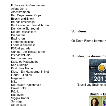
Frühstyxradio-Sendungen
Alfons Derra
Arschkrampen
Bad Oeynhausen Cops
Brochi und Erwin
Brungs unterwegs
Bunkenstedter Heimatchronik
Der Kleine Tierfreund
Vorhören
Die drei Musketiere
Die Vierma
Erwinchen
09 Tante Emma kommt 
Fahrgemeinschaft
Frieda & Anneliese
FSR-Hitparade
Günther, der Treckerfahrer
Interviewstudio
Kunden, die dieses Pr
Isernhagen Law
Kalkofes Mattscheibe
Karl-Rudolph
Kind ohne Namen
Klose - Ein Hamburger in Not
Lieder + Jingles
Megamarkt
Mike
"Brochi und Erwin unte
Neues aus Plattengülle
Onkel Hotte
Pränki
Radioven
Siggi & Raner
Sonstige
Sprachkurs