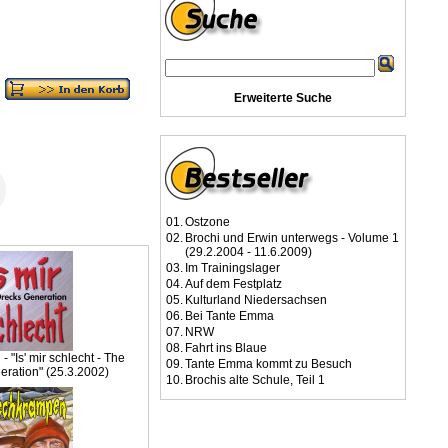
Erweiterte Suche
01.
Ostzone
02.
Brochi und Erwin unterwegs - Volume 1
(29.2.2004 - 11.6.2009)
03.
Im Trainingslager
04.
Auf dem Festplatz
05.
Kulturland Niedersachsen
06.
Bei Tante Emma
07.
NRW
08.
Fahrt ins Blaue
 "Is' mir schlecht - The
09.
Tante Emma kommt zu Besuch
eration" (25.3.2002)
10.
Brochis alte Schule, Teil 1