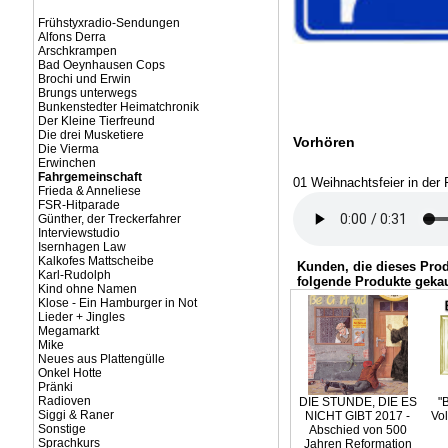
Frühstyxradio-Sendungen
Alfons Derra
Arschkrampen
Bad Oeynhausen Cops
Brochi und Erwin
Brungs unterwegs
Bunkenstedter Heimatchronik
Der Kleine Tierfreund
Die drei Musketiere
Vorhören
Die Vierma
Erwinchen
Fahrgemeinschaft
01 Weihnachtsfeier in der 
Frieda & Anneliese
FSR-Hitparade
Günther, der Treckerfahrer
Interviewstudio
Isernhagen Law
Kalkofes Mattscheibe
Kunden, die dieses Pro
Karl-Rudolph
folgende Produkte gekau
Kind ohne Namen
Klose - Ein Hamburger in Not
Lieder + Jingles
Megamarkt
Mike
Neues aus Plattengülle
Onkel Hotte
Pränki
Radioven
DIE STUNDE, DIE ES
"
Siggi & Raner
NICHT GIBT 2017 -
Vol
Sonstige
Abschied von 500
Sprachkurs
Jahren Reformation