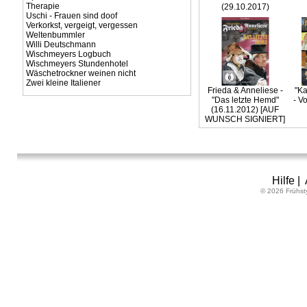
Therapie
(29.10.2017)
Uschi - Frauen sind doof
Verkorkst, vergeigt, vergessen
Weltenbummler
Willi Deutschmann
Wischmeyers Logbuch
Wischmeyers Stundenhotel
Wäschetrockner weinen nicht
Zwei kleine Italiener
Frieda & Anneliese -
"Ka
"Das letzte Hemd"
- V
(16.11.2012) [AUF
WUNSCH SIGNIERT]
Hilfe
|
© 2026 Frühst