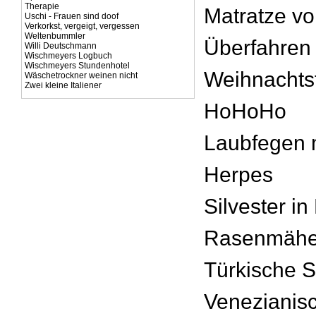
Therapie
Matratze v
Uschi - Frauen sind doof
Verkorkst, vergeigt, vergessen
Weltenbummler
Überfahren
Willi Deutschmann
Wischmeyers Logbuch
Wischmeyers Stundenhotel
Weihnachtsf
Wäschetrockner weinen nicht
Zwei kleine Italiener
HoHoHo
Laubfegen m
Herpes
Silvester i
Rasenmäh
Türkische 
Venezianis