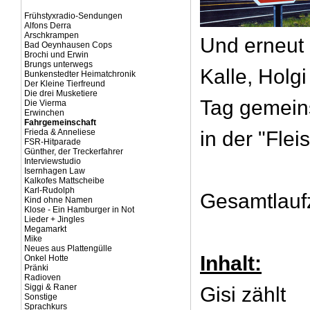
Frühstyxradio-Sendungen
Alfons Derra
Arschkrampen
Und erneut z
Bad Oeynhausen Cops
Brochi und Erwin
Brungs unterwegs
Kalle, Holg
Bunkenstedter Heimatchronik
Der Kleine Tierfreund
Die drei Musketiere
Tag gemein
Die Vierma
Erwinchen
Fahrgemeinschaft
Frieda & Anneliese
in der "Fleis
FSR-Hitparade
Günther, der Treckerfahrer
Interviewstudio
Isernhagen Law
Kalkofes Mattscheibe
Karl-Rudolph
Gesamtlaufz
Kind ohne Namen
Klose - Ein Hamburger in Not
Lieder + Jingles
Megamarkt
Mike
Neues aus Plattengülle
Inhalt:
Onkel Hotte
Pränki
Radioven
Siggi & Raner
Gisi zählt
Sonstige
Sprachkurs