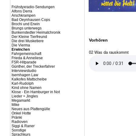
Frühstyxradio-Sendungen
Alfons Derra
Arschkrampen
Bad Oeynhausen Cops
Brochi und Erwin
Brungs unterwegs
Bunkenstedter Heimatchronik
Der Kleine Tierfreund
Vorhören
Die drei Musketiere
Die Vierma
Erwinchen
02 Was da rauskommt
Fahrgemeinschaft
Frieda & Anneliese
FSR-Hitparade
Günther, der Treckerfahrer
Interviewstudio
Isernhagen Law
Kalkofes Mattscheibe
Karl-Rudolph
Kind ohne Namen
Klose - Ein Hamburger in Not
Lieder + Jingles
Megamarkt
Mike
Neues aus Plattengülle
Onkel Hotte
Pränki
Radioven
Siggi & Raner
Sonstige
Sprachkurs