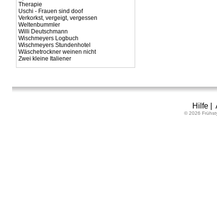
Therapie
Uschi - Frauen sind doof
Verkorkst, vergeigt, vergessen
Weltenbummler
Willi Deutschmann
Wischmeyers Logbuch
Wischmeyers Stundenhotel
Wäschetrockner weinen nicht
Zwei kleine Italiener
Hilfe
|
© 2026 Frühst