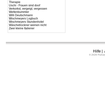
Therapie
Uschi - Frauen sind doof
Verkorkst, vergeigt, vergessen
Weltenbummler
Willi Deutschmann
Wischmeyers Logbuch
Wischmeyers Stundenhotel
Wäschetrockner weinen nicht
Zwei kleine Italiener
Hilfe
|
© 2026 Frühst