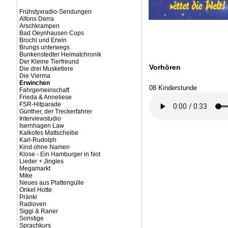
Frühstyxradio-Sendungen
Alfons Derra
Arschkrampen
Bad Oeynhausen Cops
Brochi und Erwin
Brungs unterwegs
Bunkenstedter Heimatchronik
Der Kleine Tierfreund
Vorhören
Die drei Musketiere
Die Vierma
Erwinchen
08 Kinderstunde
Fahrgemeinschaft
Frieda & Anneliese
FSR-Hitparade
Günther, der Treckerfahrer
Interviewstudio
Isernhagen Law
Kalkofes Mattscheibe
Karl-Rudolph
Kind ohne Namen
Klose - Ein Hamburger in Not
Lieder + Jingles
Megamarkt
Mike
Neues aus Plattengülle
Onkel Hotte
Pränki
Radioven
Siggi & Raner
Sonstige
Sprachkurs