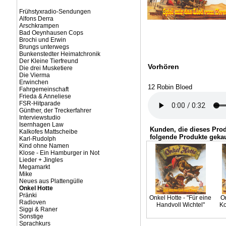
Frühstyxradio-Sendungen
Alfons Derra
Arschkrampen
Bad Oeynhausen Cops
Brochi und Erwin
Brungs unterwegs
Bunkenstedter Heimatchronik
Der Kleine Tierfreund
Vorhören
Die drei Musketiere
Die Vierma
Erwinchen
12 Robin Bloed
Fahrgemeinschaft
Frieda & Anneliese
FSR-Hitparade
Günther, der Treckerfahrer
Interviewstudio
Isernhagen Law
Kunden, die dieses Pro
Kalkofes Mattscheibe
folgende Produkte gekau
Karl-Rudolph
Kind ohne Namen
Klose - Ein Hamburger in Not
Lieder + Jingles
Megamarkt
Mike
Neues aus Plattengülle
Onkel Hotte
Pränki
Onkel Hotte - "Für eine
On
Radioven
Handvoll Wichtel"
Ko
Siggi & Raner
Sonstige
Sprachkurs