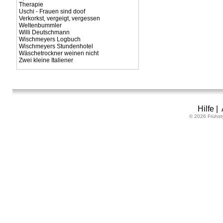
Therapie
Uschi - Frauen sind doof
Verkorkst, vergeigt, vergessen
Weltenbummler
Willi Deutschmann
Wischmeyers Logbuch
Wischmeyers Stundenhotel
Wäschetrockner weinen nicht
Zwei kleine Italiener
Hilfe
|
© 2026 Frühst