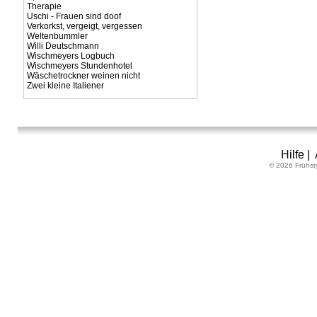
Therapie
Uschi - Frauen sind doof
Verkorkst, vergeigt, vergessen
Weltenbummler
Willi Deutschmann
Wischmeyers Logbuch
Wischmeyers Stundenhotel
Wäschetrockner weinen nicht
Zwei kleine Italiener
Hilfe
|
© 2026 Frühst