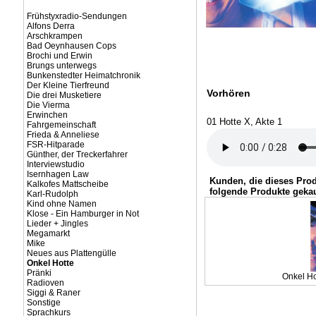
Frühstyxradio-Sendungen
Alfons Derra
Arschkrampen
Bad Oeynhausen Cops
Brochi und Erwin
Brungs unterwegs
Bunkenstedter Heimatchronik
Der Kleine Tierfreund
Vorhören
Die drei Musketiere
Die Vierma
Erwinchen
01 Hotte X, Akte 1
Fahrgemeinschaft
Frieda & Anneliese
FSR-Hitparade
Günther, der Treckerfahrer
Interviewstudio
Isernhagen Law
Kunden, die dieses Pro
Kalkofes Mattscheibe
folgende Produkte gekau
Karl-Rudolph
Kind ohne Namen
Klose - Ein Hamburger in Not
Lieder + Jingles
Megamarkt
Mike
Neues aus Plattengülle
Onkel Hotte
Pränki
Onkel Hot
Radioven
Siggi & Raner
Sonstige
Sprachkurs