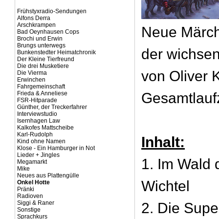
Frühstyxradio-Sendungen
Alfons Derra
Arschkrampen
Neue Märc
Bad Oeynhausen Cops
Brochi und Erwin
Brungs unterwegs
der wichse
Bunkenstedter Heimatchronik
Der Kleine Tierfreund
Die drei Musketiere
von Oliver 
Die Vierma
Erwinchen
Fahrgemeinschaft
Frieda & Anneliese
Gesamtlaufz
FSR-Hitparade
Günther, der Treckerfahrer
Interviewstudio
Isernhagen Law
Kalkofes Mattscheibe
Karl-Rudolph
Inhalt:
Kind ohne Namen
Klose - Ein Hamburger in Not
Lieder + Jingles
1. Im Wald
Megamarkt
Mike
Neues aus Plattengülle
Wichtel
Onkel Hotte
Pränki
Radioven
Siggi & Raner
2. Die Supe
Sonstige
Sprachkurs