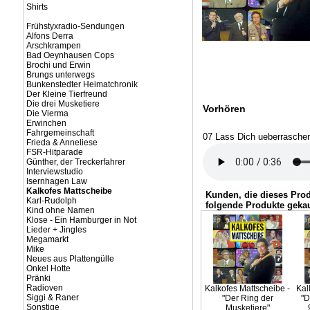
Shirts
Frühstyxradio-Sendungen
Alfons Derra
Arschkrampen
Bad Oeynhausen Cops
Brochi und Erwin
Brungs unterwegs
Bunkenstedter Heimatchronik
Der Kleine Tierfreund
Die drei Musketiere
Vorhören
Die Vierma
Erwinchen
Fahrgemeinschaft
07 Lass Dich ueberrasche
Frieda & Anneliese
FSR-Hitparade
Günther, der Treckerfahrer
Interviewstudio
Isernhagen Law
Kalkofes Mattscheibe
Kunden, die dieses Pro
Karl-Rudolph
folgende Produkte gekau
Kind ohne Namen
Klose - Ein Hamburger in Not
Lieder + Jingles
Megamarkt
Mike
Neues aus Plattengülle
Onkel Hotte
Pränki
Radioven
Kalkofes Mattscheibe -
Kal
Siggi & Raner
"Der Ring der
"D
Sonstige
Musketiere"