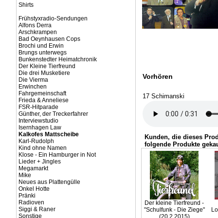
Shirts
Frühstyxradio-Sendungen
Alfons Derra
Arschkrampen
Bad Oeynhausen Cops
Brochi und Erwin
Brungs unterwegs
Bunkenstedter Heimatchronik
Der Kleine Tierfreund
Die drei Musketiere
Vorhören
Die Vierma
Erwinchen
Fahrgemeinschaft
17 Schimanski
Frieda & Anneliese
FSR-Hitparade
Günther, der Treckerfahrer
Interviewstudio
Isernhagen Law
Kalkofes Mattscheibe
Kunden, die dieses Pro
Karl-Rudolph
folgende Produkte gekau
Kind ohne Namen
Klose - Ein Hamburger in Not
Lieder + Jingles
Megamarkt
Mike
Neues aus Plattengülle
Onkel Hotte
Pränki
Radioven
Der kleine Tierfreund -
Siggi & Raner
"Schulfunk - Die Ziege"
Lo
Sonstige
(20.2.2015)