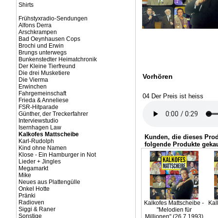
Shirts
Frühstyxradio-Sendungen
Alfons Derra
Arschkrampen
Bad Oeynhausen Cops
Brochi und Erwin
Brungs unterwegs
Bunkenstedter Heimatchronik
Der Kleine Tierfreund
Die drei Musketiere
Vorhören
Die Vierma
Erwinchen
Fahrgemeinschaft
04 Der Preis ist heiss
Frieda & Anneliese
FSR-Hitparade
Günther, der Treckerfahrer
Interviewstudio
Isernhagen Law
Kalkofes Mattscheibe
Kunden, die dieses Pro
Karl-Rudolph
folgende Produkte gekau
Kind ohne Namen
Klose - Ein Hamburger in Not
Lieder + Jingles
Megamarkt
Mike
Neues aus Plattengülle
Onkel Hotte
Pränki
Radioven
Kalkofes Mattscheibe -
Kal
Siggi & Raner
"Melodien für
Sonstige
Millionen" (26.7.1993)