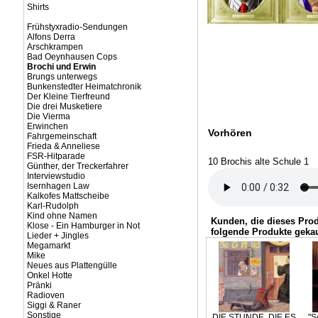
Shirts
Frühstyxradio-Sendungen
Alfons Derra
Arschkrampen
Bad Oeynhausen Cops
Brochi und Erwin
Brungs unterwegs
Bunkenstedter Heimatchronik
Der Kleine Tierfreund
Die drei Musketiere
Die Vierma
Erwinchen
Vorhören
Fahrgemeinschaft
Frieda & Anneliese
FSR-Hitparade
10 Brochis alte Schule 1
Günther, der Treckerfahrer
Interviewstudio
Isernhagen Law
Kalkofes Mattscheibe
Karl-Rudolph
Kind ohne Namen
Kunden, die dieses Pro
Klose - Ein Hamburger in Not
folgende Produkte gekau
Lieder + Jingles
Megamarkt
Mike
Neues aus Plattengülle
Onkel Hotte
Pränki
Radioven
Siggi & Raner
Sonstige
DIE STUNDE, DIE ES
"S