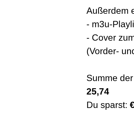
Außerdem e
- m3u-Playl
- Cover zu
(Vorder- un
Summe der 
25,74
Du sparst: