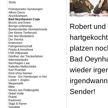
Shirts
Frühstyxradio-Sendungen
Alfons Derra
Arschkrampen
Bad Oeynhausen Cops
Brochi und Erwin
Robert und 
Brungs unterwegs
Bunkenstedter Heimatchronik
Der Kleine Tierfreund
hartgekoch
Die drei Musketiere
Die Vierma
Erwinchen
platzen noch
Fahrgemeinschaft
Frieda & Anneliese
FSR-Hitparade
Günther, der Treckerfahrer
Bad Oeynha
Interviewstudio
Isernhagen Law
Kalkofes Mattscheibe
wieder irg
Karl-Rudolph
Kind ohne Namen
Klose - Ein Hamburger in Not
irgendwann
Lieder + Jingles
Megamarkt
Mike
Sender!
Neues aus Plattengülle
Onkel Hotte
Pränki
Radioven
Siggi & Raner
Sonstige