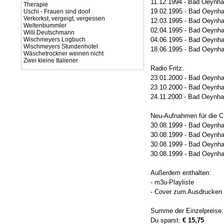
11.12.1994 - Bad Oeynh
Therapie
19.02.1995 - Bad Oeynh
Uschi - Frauen sind doof
Verkorkst, vergeigt, vergessen
12.03.1995 - Bad Oeynh
Weltenbummler
02.04.1995 - Bad Oeynh
Willi Deutschmann
Wischmeyers Logbuch
04.06.1995 - Bad Oeynh
Wischmeyers Stundenhotel
18.06.1995 - Bad Oeynh
Wäschetrockner weinen nicht
Zwei kleine Italiener
Radio Fritz:
23.01.2000 - Bad Oeynh
23.10.2000 - Bad Oeynh
24.11.2000 - Bad Oeynh
Neu-Aufnahmen für die CD
30.08.1999 - Bad Oeynh
30.08.1999 - Bad Oeynh
30.08.1999 - Bad Oeynh
30.08.1999 - Bad Oeynh
Außerdem enthalten:
- m3u-Playliste
- Cover zum Ausdrucken (
Summe der Einzelpreise
Du sparst:
€ 15,75