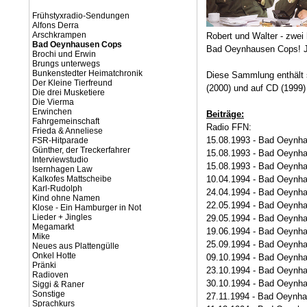
Frühstyxradio-Sendungen
Alfons Derra
Arschkrampen
Robert und Walter - zwei 
Bad Oeynhausen Cops
Bad Oeynhausen Cops! Je
Brochi und Erwin
Brungs unterwegs
Bunkenstedter Heimatchronik
Diese Sammlung enthält 
Der Kleine Tierfreund
(2000) und auf CD (1999) 
Die drei Musketiere
Die Vierma
Erwinchen
Beiträge:
Fahrgemeinschaft
Radio FFN:
Frieda & Anneliese
15.08.1993 - Bad Oeynh
FSR-Hitparade
Günther, der Treckerfahrer
15.08.1993 - Bad Oeynh
Interviewstudio
15.08.1993 - Bad Oeynh
Isernhagen Law
Kalkofes Mattscheibe
10.04.1994 - Bad Oeynh
Karl-Rudolph
24.04.1994 - Bad Oeynh
Kind ohne Namen
22.05.1994 - Bad Oeynh
Klose - Ein Hamburger in Not
Lieder + Jingles
29.05.1994 - Bad Oeynh
Megamarkt
19.06.1994 - Bad Oeynh
Mike
25.09.1994 - Bad Oeynh
Neues aus Plattengülle
Onkel Hotte
09.10.1994 - Bad Oeynh
Pränki
23.10.1994 - Bad Oeynh
Radioven
30.10.1994 - Bad Oeynh
Siggi & Raner
Sonstige
27.11.1994 - Bad Oeynh
Sprachkurs