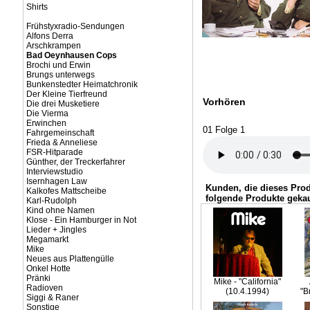
Shirts
Frühstyxradio-Sendungen
Alfons Derra
Arschkrampen
Bad Oeynhausen Cops
Brochi und Erwin
Brungs unterwegs
Bunkenstedter Heimatchronik
Der Kleine Tierfreund
Vorhören
Die drei Musketiere
Die Vierma
Erwinchen
01 Folge 1
Fahrgemeinschaft
Frieda & Anneliese
FSR-Hitparade
Günther, der Treckerfahrer
Interviewstudio
Isernhagen Law
Kunden, die dieses Pro
Kalkofes Mattscheibe
folgende Produkte gekau
Karl-Rudolph
Kind ohne Namen
Klose - Ein Hamburger in Not
Lieder + Jingles
Megamarkt
Mike
Neues aus Plattengülle
Onkel Hotte
Pränki
Mike - "California"
Radioven
(10.4.1994)
"B
Siggi & Raner
Sonstige