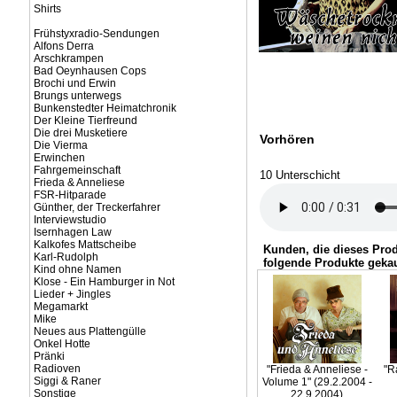
Shirts
Frühstyxradio-Sendungen
Alfons Derra
Arschkrampen
Bad Oeynhausen Cops
Brochi und Erwin
Brungs unterwegs
Bunkenstedter Heimatchronik
Der Kleine Tierfreund
Die drei Musketiere
Vorhören
Die Vierma
Erwinchen
Fahrgemeinschaft
10 Unterschicht
Frieda & Anneliese
FSR-Hitparade
Günther, der Treckerfahrer
Interviewstudio
Isernhagen Law
Kalkofes Mattscheibe
Kunden, die dieses Pro
Karl-Rudolph
folgende Produkte gekau
Kind ohne Namen
Klose - Ein Hamburger in Not
Lieder + Jingles
Megamarkt
Mike
Neues aus Plattengülle
Onkel Hotte
Pränki
Radioven
"Frieda & Anneliese -
"R
Siggi & Raner
Volume 1" (29.2.2004 -
Sonstige
22.9.2004)