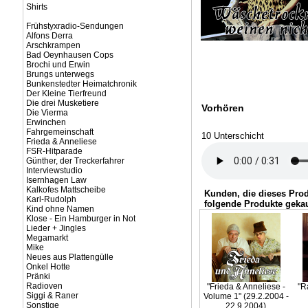
Shirts
Frühstyxradio-Sendungen
Alfons Derra
Arschkrampen
Bad Oeynhausen Cops
Brochi und Erwin
Brungs unterwegs
Bunkenstedter Heimatchronik
Der Kleine Tierfreund
Die drei Musketiere
Vorhören
Die Vierma
Erwinchen
Fahrgemeinschaft
10 Unterschicht
Frieda & Anneliese
FSR-Hitparade
Günther, der Treckerfahrer
Interviewstudio
Isernhagen Law
Kalkofes Mattscheibe
Kunden, die dieses Pro
Karl-Rudolph
folgende Produkte gekau
Kind ohne Namen
Klose - Ein Hamburger in Not
Lieder + Jingles
Megamarkt
Mike
Neues aus Plattengülle
Onkel Hotte
Pränki
Radioven
"Frieda & Anneliese -
"R
Siggi & Raner
Volume 1" (29.2.2004 -
Sonstige
22.9.2004)