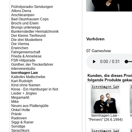
Frühstyxradio-Sendungen
Alfons Derra
Arschkrampen
Bad Oeynhausen Cops
Brochi und Erwin
Brungs unterwegs
Bunkenstedter Heimatchronik
Der Kleine Tierfreund
Vorhören
Die drei Musketiere
Die Vierma
Erwinchen
07 Gameshow
Fahrgemeinschaft
Frieda & Anneliese
FSR-Hitparade
Günther, der Treckerfahrer
Interviewstudio
Isernhagen Law
Kunden, die dieses Pro
Kalkofes Mattscheibe
folgende Produkte gekau
Karl-Rudolph
Kind ohne Namen
Klose - Ein Hamburger in Not
Lieder + Jingles
Megamarkt
Mike
Neues aus Plattengülle
Onkel Hotte
Pränki
Isernhagen Law -
I
Radioven
"Pervers" (26.6.1994)
Siggi & Raner
Sonstige
Sprachkurs