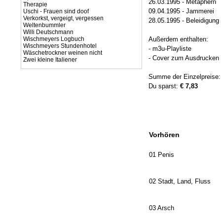
26.03.1995 - Metaphern
Therapie
09.04.1995 - Jammerei
Uschi - Frauen sind doof
Verkorkst, vergeigt, vergessen
28.05.1995 - Beleidigung
Weltenbummler
Willi Deutschmann
Wischmeyers Logbuch
Außerdem enthalten:
Wischmeyers Stundenhotel
- m3u-Playliste
Wäschetrockner weinen nicht
- Cover zum Ausdrucken (
Zwei kleine Italiener
Summe der Einzelpreise
Du sparst:
€ 7,83
Vorhören
01 Penis
02 Stadt, Land, Fluss
03 Arsch