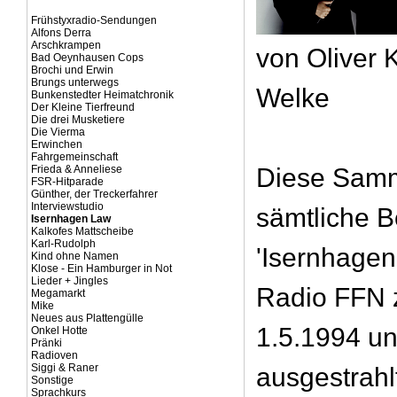
Frühstyxradio-Sendungen
Alfons Derra
Arschkrampen
von Oliver 
Bad Oeynhausen Cops
Brochi und Erwin
Brungs unterwegs
Welke
Bunkenstedter Heimatchronik
Der Kleine Tierfreund
Die drei Musketiere
Die Vierma
Erwinchen
Fahrgemeinschaft
Frieda & Anneliese
Diese Samm
FSR-Hitparade
Günther, der Treckerfahrer
Interviewstudio
sämtliche B
Isernhagen Law
Kalkofes Mattscheibe
Karl-Rudolph
'Isernhagen
Kind ohne Namen
Klose - Ein Hamburger in Not
Lieder + Jingles
Radio FFN 
Megamarkt
Mike
Neues aus Plattengülle
1.5.1994 u
Onkel Hotte
Pränki
Radioven
Siggi & Raner
ausgestrahl
Sonstige
Sprachkurs