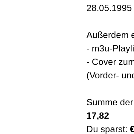
28.05.1995 
Außerdem e
- m3u-Playl
- Cover zu
(Vorder- un
Summe der 
17,82
Du sparst:
€