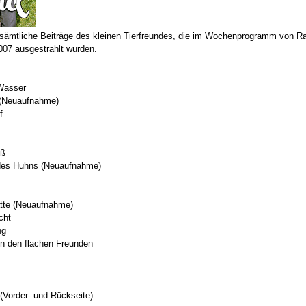
sämtliche Beiträge des kleinen Tierfreundes, die im Wochenprogramm von 
007 ausgestrahlt wurden.
 Wasser
n (Neuaufnahme)
f
oß
 des Huhns (Neuaufnahme)
atte (Neuaufnahme)
cht
ng
on den flachen Freunden
Vorder- und Rückseite).