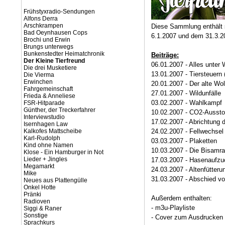
Frühstyxradio-Sendungen
Alfons Derra
Arschkrampen
Diese Sammlung enthält 
Bad Oeynhausen Cops
6.1.2007 und dem 31.3.2
Brochi und Erwin
Brungs unterwegs
Bunkenstedter Heimatchronik
Beiträge:
Der Kleine Tierfreund
06.01.2007 - Alles unter
Die drei Musketiere
13.01.2007 - Tiersteuer
Die Vierma
Erwinchen
20.01.2007 - Der alte Wol
Fahrgemeinschaft
27.01.2007 - Wildunfälle
Frieda & Anneliese
03.02.2007 - Wahlkampf
FSR-Hitparade
Günther, der Treckerfahrer
10.02.2007 - CO2-Ausst
Interviewstudio
17.02.2007 - Abrichtung
Isernhagen Law
Kalkofes Mattscheibe
24.02.2007 - Fellwechsel
Karl-Rudolph
03.03.2007 - Plaketten
Kind ohne Namen
10.03.2007 - Die Bisamr
Klose - Ein Hamburger in Not
Lieder + Jingles
17.03.2007 - Hasenaufzu
Megamarkt
24.03.2007 - Altenfütteru
Mike
31.03.2007 - Abschied v
Neues aus Plattengülle
Onkel Hotte
Pränki
Außerdem enthalten:
Radioven
- m3u-Playliste
Siggi & Raner
Sonstige
- Cover zum Ausdrucken (
Sprachkurs