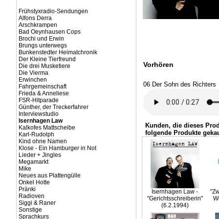
Frühstyxradio-Sendungen
Alfons Derra
Arschkrampen
Bad Oeynhausen Cops
Brochi und Erwin
Brungs unterwegs
Bunkenstedter Heimatchronik
Der Kleine Tierfreund
Vorhören
Die drei Musketiere
Die Vierma
Erwinchen
06 Der Sohn des Richters
Fahrgemeinschaft
Frieda & Anneliese
FSR-Hitparade
Günther, der Treckerfahrer
Interviewstudio
Isernhagen Law
Kunden, die dieses Pro
Kalkofes Mattscheibe
folgende Produkte gekau
Karl-Rudolph
Kind ohne Namen
Klose - Ein Hamburger in Not
Lieder + Jingles
Megamarkt
Mike
Neues aus Plattengülle
Onkel Hotte
Pränki
Isernhagen Law -
"Zw
Radioven
"Gerichtsschreiberin"
W
Siggi & Raner
(6.2.1994)
Sonstige
Sprachkurs