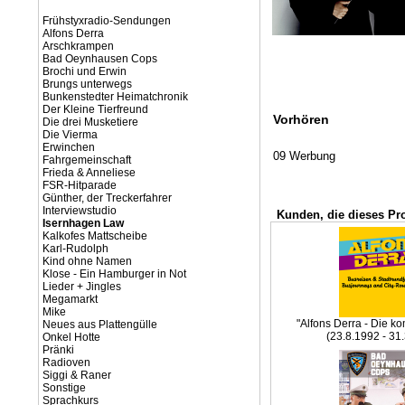
Frühstyxradio-Sendungen
Alfons Derra
Arschkrampen
Bad Oeynhausen Cops
Brochi und Erwin
Brungs unterwegs
Bunkenstedter Heimatchronik
Der Kleine Tierfreund
Vorhören
Die drei Musketiere
Die Vierma
Erwinchen
09 Werbung
Fahrgemeinschaft
Frieda & Anneliese
FSR-Hitparade
Günther, der Treckerfahrer
Interviewstudio
Kunden, die dieses Pr
Isernhagen Law
Kalkofes Mattscheibe
Karl-Rudolph
Kind ohne Namen
Klose - Ein Hamburger in Not
Lieder + Jingles
Megamarkt
Mike
"Alfons Derra - Die ko
Neues aus Plattengülle
(23.8.1992 - 31
Onkel Hotte
Pränki
Radioven
Siggi & Raner
Sonstige
Sprachkurs