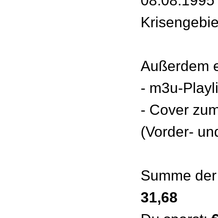
08.08.1995 
Krisengebie
Außerdem e
- m3u-Playl
- Cover zu
(Vorder- un
Summe der 
31,68