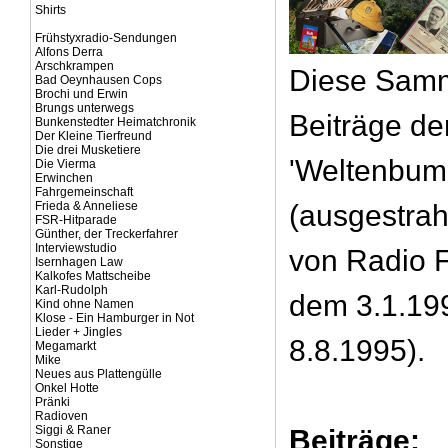
Shirts
Frühstyxradio-Sendungen
Alfons Derra
Arschkrampen
Diese Samml
Bad Oeynhausen Cops
Brochi und Erwin
Brungs unterwegs
Beiträge de
Bunkenstedter Heimatchronik
Der Kleine Tierfreund
Die drei Musketiere
'Weltenbum
Die Vierma
Erwinchen
Fahrgemeinschaft
Frieda & Anneliese
(ausgestra
FSR-Hitparade
Günther, der Treckerfahrer
Interviewstudio
von Radio 
Isernhagen Law
Kalkofes Mattscheibe
Karl-Rudolph
dem 3.1.19
Kind ohne Namen
Klose - Ein Hamburger in Not
Lieder + Jingles
8.8.1995).
Megamarkt
Mike
Neues aus Plattengülle
Onkel Hotte
Pränki
Radioven
Siggi & Raner
Beiträge:
Sonstige