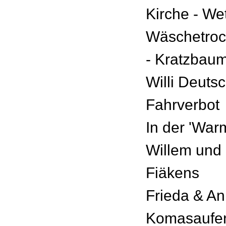
Kirche - We
Wäschetroc
- Kratzbau
Willi Deuts
Fahrverbot
In der 'War
Willem und 
Fiäkens
Frieda & An
Komasaufe