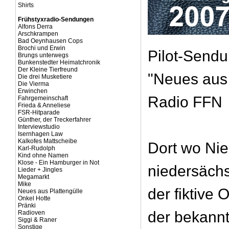
Shirts
Frühstyxradio-Sendungen
Alfons Derra
Arschkrampen
Bad Oeynhausen Cops
Brochi und Erwin
Pilot-Send
Brungs unterwegs
Bunkenstedter Heimatchronik
Der Kleine Tierfreund
"Neues aus 
Die drei Musketiere
Die Vierma
Erwinchen
Radio FFN
Fahrgemeinschaft
Frieda & Anneliese
FSR-Hitparade
Günther, der Treckerfahrer
Interviewstudio
Isernhagen Law
Kalkofes Mattscheibe
Dort wo Ni
Karl-Rudolph
Kind ohne Namen
Klose - Ein Hamburger in Not
niedersächsi
Lieder + Jingles
Megamarkt
Mike
der fiktive 
Neues aus Plattengülle
Onkel Hotte
Pränki
der bekann
Radioven
Siggi & Raner
Sonstige