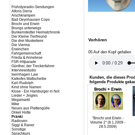
Frühstyxradio-Sendungen
Alfons Derra
Arschkrampen
Bad Oeynhausen Cops
Brochi und Erwin
Brungs unterwegs
Bunkenstedter Heimatchronik
Der Kleine Tierfreund
Vorhören
Die drei Musketiere
Die Vierma
Erwinchen
05 Auf den Kopf gefallen
Fahrgemeinschaft
Frieda & Anneliese
FSR-Hitparade
Günther, der Treckerfahrer
Interviewstudio
Isernhagen Law
Kunden, die dieses Pro
Kalkofes Mattscheibe
folgende Produkte gekau
Karl-Rudolph
Kind ohne Namen
Klose - Ein Hamburger in Not
Lieder + Jingles
Megamarkt
Mike
Neues aus Plattengülle
Onkel Hotte
Pränki
"Brochi und Erwin -
Radioven
Volume 2" (8.1.2009 -
Siggi & Raner
28.5.2009)
Sonstige
Sprachkurs