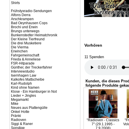
Shirts
Frühstyxradio-Sendungen
Alfons Derra
Arschkrampen
Bad Oeynhausen Cops
Brochi und Erwin
Brungs unterwegs
Bunkenstedter Heimatchronik
Der Kleine Tierfreund
Die drei Musketiere
Vorhören
Die Vierma
Erwinchen
Fahrgemeinschaft
11 Spenden
Frieda & Anneliese
FSR-Hitparade
Günther, der Treckerfahrer
Interviewstudio
Isernhagen Law
Kalkofes Mattscheibe
Kunden, die dieses Pro
Karl-Rudolph
folgende Produkte gekau
Kind ohne Namen
Klose - Ein Hamburger in Not
Lieder + Jingles
Megamarkt
Mike
Neues aus Plattengülle
Onkel Hotte
Pränki
Radioven
"Radioven - Classics
"F
Siggi & Raner
7" (29.1.1995 -
Vol
Sonstige
7.9.2008)