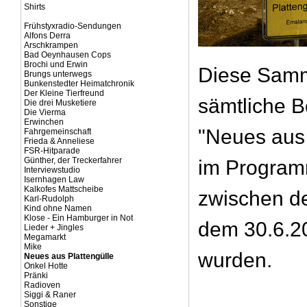
Shirts
Frühstyxradio-Sendungen
Alfons Derra
Arschkrampen
Bad Oeynhausen Cops
Brochi und Erwin
Diese Samm
Brungs unterwegs
Bunkenstedter Heimatchronik
Der Kleine Tierfreund
sämtliche B
Die drei Musketiere
Die Vierma
Erwinchen
"Neues aus 
Fahrgemeinschaft
Frieda & Anneliese
FSR-Hitparade
Günther, der Treckerfahrer
im Program
Interviewstudio
Isernhagen Law
Kalkofes Mattscheibe
zwischen d
Karl-Rudolph
Kind ohne Namen
Klose - Ein Hamburger in Not
dem 30.6.20
Lieder + Jingles
Megamarkt
Mike
wurden.
Neues aus Plattengülle
Onkel Hotte
Pränki
Radioven
Siggi & Raner
Sonstige