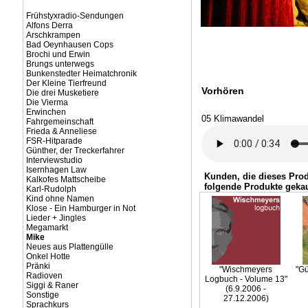
Frühstyxradio-Sendungen
Alfons Derra
Arschkrampen
Bad Oeynhausen Cops
Brochi und Erwin
Brungs unterwegs
Bunkenstedter Heimatchronik
Der Kleine Tierfreund
Vorhören
Die drei Musketiere
Die Vierma
Erwinchen
05 Klimawandel
Fahrgemeinschaft
Frieda & Anneliese
FSR-Hitparade
Günther, der Treckerfahrer
Interviewstudio
Isernhagen Law
Kunden, die dieses Pro
Kalkofes Mattscheibe
folgende Produkte gekau
Karl-Rudolph
Kind ohne Namen
Klose - Ein Hamburger in Not
Lieder + Jingles
Megamarkt
Mike
Neues aus Plattengülle
Onkel Hotte
Pränki
"Wischmeyers
"Gü
Radioven
Logbuch - Volume 13"
Siggi & Raner
(6.9.2006 -
Sonstige
27.12.2006)
Sprachkurs