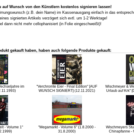
du auf Wunsch von den Künstlern kostenlos signieren lassen!
dmungswunsch (z.B. dein Name) im Kassenausgang einfach in das entspreche
es signierten Artikels verzögert sich evtl. um 1-2 Werktage!
el dann nicht mehr cellophanisiert (in Folie eingeschweißt)!
odukt gekauft haben, haben auch folgende Produkte gekauft:
Wechseljahre im
"Verchromte Eier - Final Edition" [AUF
Wischmeyer & Wel
2.11.1993)
WUNSCH SIGNIERT] (12.11.2021)
Urlaub auf Krk" 
lt - Volume 1"
"Megamarkt - Volume 6" (1.8.2000 -
Wischmeyers Stun
.2.1999)
31.8.2000)
Chinapfanne - 