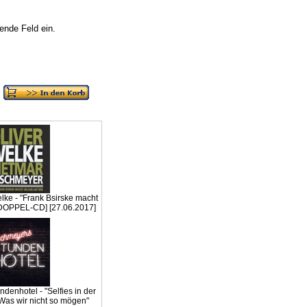
nde Feld ein.
ke - "Frank Bsirske macht
[DOPPEL-CD] [27.06.2017]
denhotel - "Selfies in der
Was wir nicht so mögen"