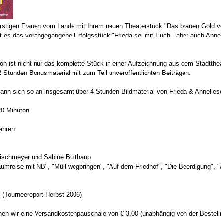
rstigen Frauen vom Lande mit Ihrem neuen Theaterstück "Das brauen Gold vo
t es das vorangegangene Erfolgsstück "Frieda sei mit Euch - aber auch Annel
on ist nicht nur das komplette Stück in einer Aufzeichnung aus dem Stadtthe
 Stunden Bonusmaterial mit zum Teil unveröffentlichten Beiträgen.
kann sich so an insgesamt über 4 Stunden Bildmaterial von Frieda & Anneliese
120 Minuten
ahren
 Wischmeyer und Sabine Bulthaup
aumreise mit NB", "Müll wegbringen", "Auf dem Friedhof", "Die Beerdigung", "A
en (Tourneereport Herbst 2006)
hnen wir eine Versandkostenpauschale von € 3,00 (unabhängig von der Bestel