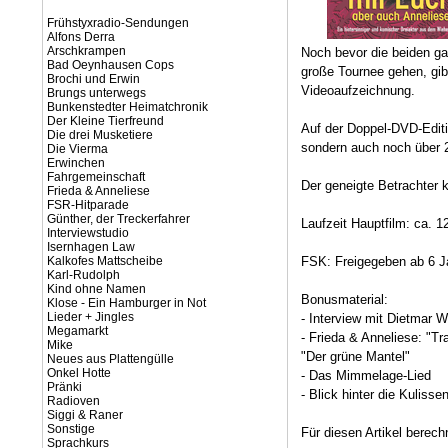
Frühstyxradio-Sendungen
Alfons Derra
Arschkrampen
Noch bevor die beiden ga
Bad Oeynhausen Cops
große Tournee gehen, gib
Brochi und Erwin
Videoaufzeichnung.
Brungs unterwegs
Bunkenstedter Heimatchronik
Der Kleine Tierfreund
Auf der Doppel-DVD-Editi
Die drei Musketiere
sondern auch noch über 2
Die Vierma
Erwinchen
Fahrgemeinschaft
Der geneigte Betrachter 
Frieda & Anneliese
FSR-Hitparade
Günther, der Treckerfahrer
Laufzeit Hauptfilm: ca. 
Interviewstudio
Isernhagen Law
Kalkofes Mattscheibe
FSK: Freigegeben ab 6 J
Karl-Rudolph
Kind ohne Namen
Bonusmaterial:
Klose - Ein Hamburger in Not
Lieder + Jingles
- Interview mit Dietmar
Megamarkt
- Frieda & Anneliese: "Tr
Mike
"Der grüne Mantel"
Neues aus Plattengülle
Onkel Hotte
- Das Mimmelage-Lied
Pränki
- Blick hinter die Kuliss
Radioven
Siggi & Raner
Sonstige
Für diesen Artikel berec
Sprachkurs