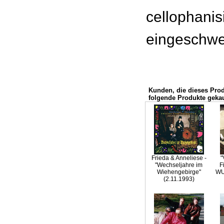
cellophanisi
eingeschwei
Kunden, die dieses Pro
folgende Produkte gekau
Frieda & Anneliese -
"
"Wechseljahre im
F
Wiehengebirge"
WU
(2.11.1993)