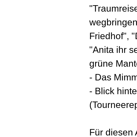
"Traumreise
wegbringen
Friedhof", 
"Anita ihr s
grüne Mant
- Das Mimm
- Blick hint
(Tourneerep
Für diesen 