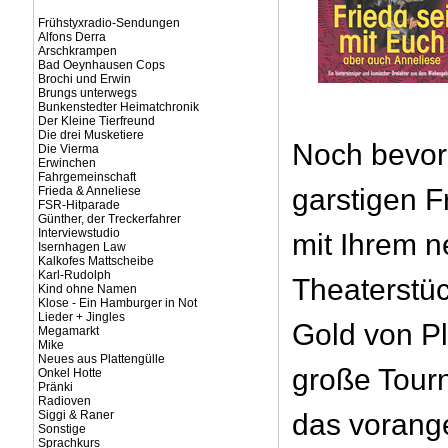
Frühstyxradio-Sendungen
Alfons Derra
Arschkrampen
Bad Oeynhausen Cops
Brochi und Erwin
Brungs unterwegs
Bunkenstedter Heimatchronik
Der Kleine Tierfreund
Die drei Musketiere
Noch bevor
Die Vierma
Erwinchen
Fahrgemeinschaft
garstigen 
Frieda & Anneliese
FSR-Hitparade
Günther, der Treckerfahrer
Interviewstudio
mit Ihrem 
Isernhagen Law
Kalkofes Mattscheibe
Karl-Rudolph
Theaterstü
Kind ohne Namen
Klose - Ein Hamburger in Not
Lieder + Jingles
Gold von Pl
Megamarkt
Mike
Neues aus Plattengülle
große Tourn
Onkel Hotte
Pränki
Radioven
Siggi & Raner
das voran
Sonstige
Sprachkurs