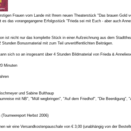
rstigen Frauen vom Lande mit Ihrem neuen Theaterstück "Das brauen Gold vo
t es das vorangegangene Erfolgsstück "Frieda sei mit Euch - aber auch Annel
on ist nicht nur das komplette Stück in einer Aufzeichnung aus dem Stadtthe
 Stunden Bonusmaterial mit zum Teil unveröffentlichten Beiträgen.
kann sich so an insgesamt über 4 Stunden Bildmaterial von Frieda & Anneliese
120 Minuten
ahren
 Wischmeyer und Sabine Bulthaup
aumreise mit NB", "Müll wegbringen", "Auf dem Friedhof", "Die Beerdigung", "A
en (Tourneereport Herbst 2006)
hnen wir eine Versandkostenpauschale von € 3,00 (unabhängig von der Bestel