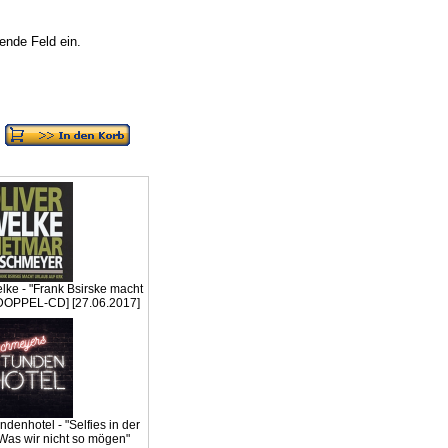
nde Feld ein.
ke - "Frank Bsirske macht
[DOPPEL-CD] [27.06.2017]
denhotel - "Selfies in der
Was wir nicht so mögen"