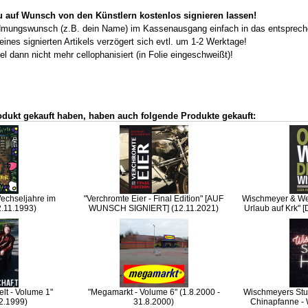
du auf Wunsch von den Künstlern kostenlos signieren lassen!
dmungswunsch (z.B. dein Name) im Kassenausgang einfach in das entspreche
es signierten Artikels verzögert sich evtl. um 1-2 Werktage!
el dann nicht mehr cellophanisiert (in Folie eingeschweißt)!
odukt gekauft haben, haben auch folgende Produkte gekauft:
Wechseljahre im
"Verchromte Eier - Final Edition" [AUF
Wischmeyer & Wel
2.11.1993)
WUNSCH SIGNIERT] (12.11.2021)
Urlaub auf Krk" 
lt - Volume 1"
"Megamarkt - Volume 6" (1.8.2000 -
Wischmeyers Stun
.2.1999)
31.8.2000)
Chinapfanne - 