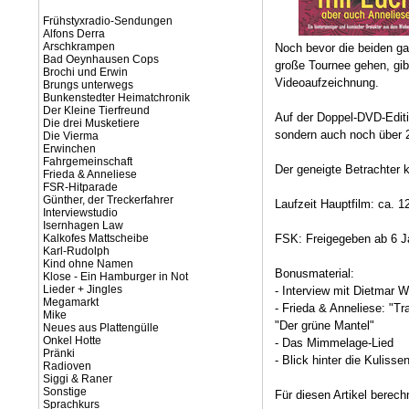
Frühstyxradio-Sendungen
Alfons Derra
Arschkrampen
Noch bevor die beiden ga
Bad Oeynhausen Cops
große Tournee gehen, gib
Brochi und Erwin
Videoaufzeichnung.
Brungs unterwegs
Bunkenstedter Heimatchronik
Der Kleine Tierfreund
Auf der Doppel-DVD-Editi
Die drei Musketiere
sondern auch noch über 2
Die Vierma
Erwinchen
Fahrgemeinschaft
Der geneigte Betrachter 
Frieda & Anneliese
FSR-Hitparade
Günther, der Treckerfahrer
Laufzeit Hauptfilm: ca. 
Interviewstudio
Isernhagen Law
Kalkofes Mattscheibe
FSK: Freigegeben ab 6 J
Karl-Rudolph
Kind ohne Namen
Bonusmaterial:
Klose - Ein Hamburger in Not
Lieder + Jingles
- Interview mit Dietmar
Megamarkt
- Frieda & Anneliese: "Tr
Mike
"Der grüne Mantel"
Neues aus Plattengülle
Onkel Hotte
- Das Mimmelage-Lied
Pränki
- Blick hinter die Kuliss
Radioven
Siggi & Raner
Sonstige
Für diesen Artikel berec
Sprachkurs