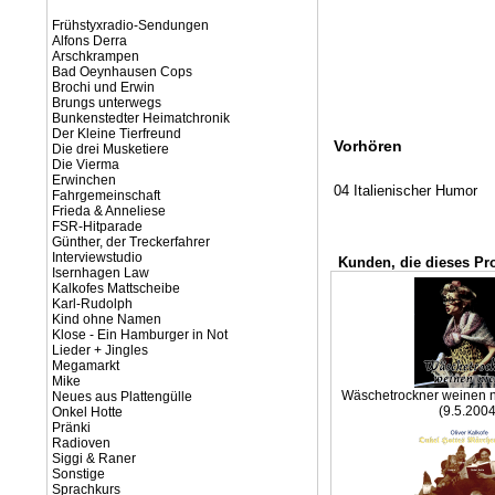
Frühstyxradio-Sendungen
Alfons Derra
Arschkrampen
Bad Oeynhausen Cops
Brochi und Erwin
Brungs unterwegs
Bunkenstedter Heimatchronik
Der Kleine Tierfreund
Vorhören
Die drei Musketiere
Die Vierma
Erwinchen
04 Italienischer Humor
Fahrgemeinschaft
Frieda & Anneliese
FSR-Hitparade
Günther, der Treckerfahrer
Interviewstudio
Kunden, die dieses Pr
Isernhagen Law
Kalkofes Mattscheibe
Karl-Rudolph
Kind ohne Namen
Klose - Ein Hamburger in Not
Lieder + Jingles
Megamarkt
Mike
Wäschetrockner weinen ni
Neues aus Plattengülle
(9.5.2004
Onkel Hotte
Pränki
Radioven
Siggi & Raner
Sonstige
Sprachkurs