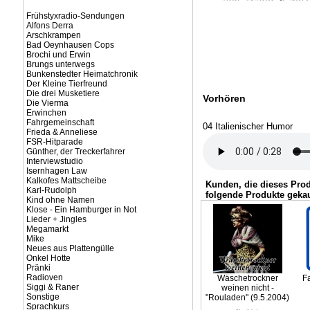
Frühstyxradio-Sendungen
Alfons Derra
Arschkrampen
Bad Oeynhausen Cops
Brochi und Erwin
Brungs unterwegs
Bunkenstedter Heimatchronik
Der Kleine Tierfreund
Die drei Musketiere
Vorhören
Die Vierma
Erwinchen
Fahrgemeinschaft
04 Italienischer Humor
Frieda & Anneliese
FSR-Hitparade
Günther, der Treckerfahrer
Interviewstudio
Isernhagen Law
Kalkofes Mattscheibe
Kunden, die dieses Pro
Karl-Rudolph
folgende Produkte gekau
Kind ohne Namen
Klose - Ein Hamburger in Not
Lieder + Jingles
Megamarkt
Mike
Neues aus Plattengülle
Onkel Hotte
Pränki
Radioven
Wäschetrockner
F
Siggi & Raner
weinen nicht -
Sonstige
"Rouladen" (9.5.2004)
Sprachkurs