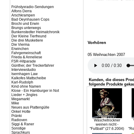
Frühstyxradio-Sendungen
Alfons Derra
Arschkrampen
Bad Oeynhausen Cops
Brochi und Erwin
Brungs unterwegs
Bunkenstedter Heimatchronik
Der Kleine Tierfreund
Die drei Musketiere
Vorhören
Die Vierma
Erwinchen
Fahrgemeinschaft
05 Weihnachten 2007
Frieda & Anneliese
FSR-Hitparade
Günther, der Treckerfahrer
Interviewstudio
Isernhagen Law
Kalkofes Mattscheibe
Kunden, die dieses Pro
Karl-Rudolph
folgende Produkte gekau
Kind ohne Namen
Klose - Ein Hamburger in Not
Lieder + Jingles
Megamarkt
Mike
Neues aus Plattengülle
Onkel Hotte
Pränki
Radioven
Wäschetrockner
Siggi & Raner
weinen nicht -
Sonstige
"Fußball" (27.6.2004)
"Ro
Sprachkurs